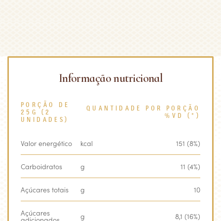
Informação nutricional
PORÇÃO DE
QUANTIDADE POR PORÇÃO
25G (2
%VD (*)
UNIDADES)
Valor energético
kcal
151 (8%)
Carboidratos
g
11 (4%)
Açúcares totais
g
10
Açúcares
g
8,1 (16%)
adicionados