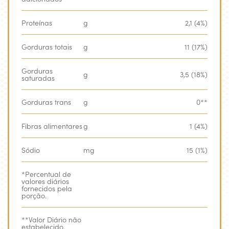
Proteínas
g
2,1 (4%)
Gorduras totais
g
11 (17%)
Gorduras
g
3,5 (18%)
saturadas
Gorduras trans
g
0**
Fibras alimentares
g
1 (4%)
Sódio
mg
15 (1%)
*Percentual de
valores diários
fornecidos pela
porção.
**Valor Diário não
estabelecido.