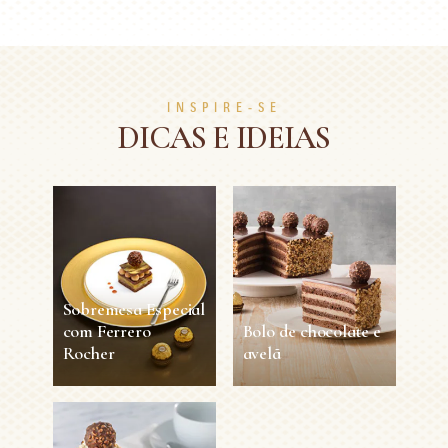
INSPIRE-SE
DICAS E IDEIAS
Sobremesa Especial
com Ferrero
Bolo de chocolate e
Rocher
avelã
Sobremesa
Bolo de chocolate e
Especial com
avelã