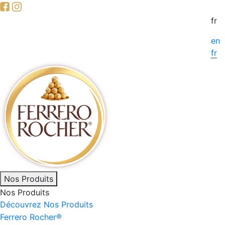
Skip
to
fr
main
en
content
fr
Main
Nos Produits
Nos Produits
navigation
Découvrez Nos Produits
Ferrero Rocher®