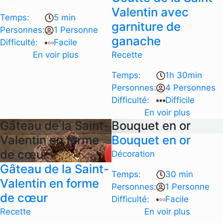
Valentin avec
Temps:
5 min
garniture de
Personnes:
1 Personne
ganache
Difficulté:
Facile
En voir plus
Recette
Temps:
1h 30min
Personnes:
4 Personnes
Difficulté:
Difficile
En voir plus
Gâteau de la Saint-
Bouquet en or
Valentin en forme
Bouquet en or
de cœur
Décoration
Gâteau de la Saint-
Temps:
30 min
Valentin en forme
Personnes:
1 Personne
de cœur
Difficulté:
Facile
Recette
En voir plus