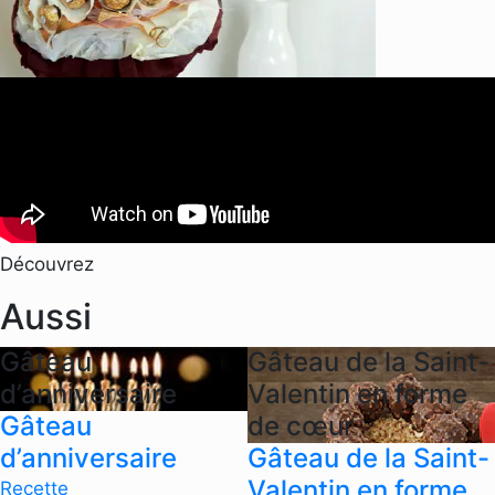
Découvrez
Aussi
Gâteau
Gâteau de la Saint-
d’anniversaire
Valentin en forme
Gâteau
de cœur
d’anniversaire
Gâteau de la Saint-
Valentin en forme
Recette