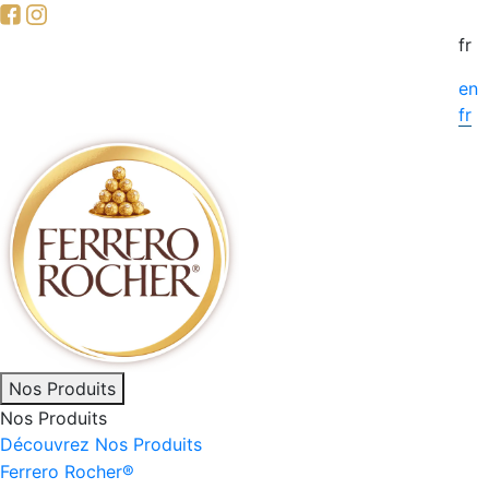
Skip
to
fr
main
en
content
fr
Main
Nos Produits
Nos Produits
navigation
Découvrez Nos Produits
Ferrero Rocher®