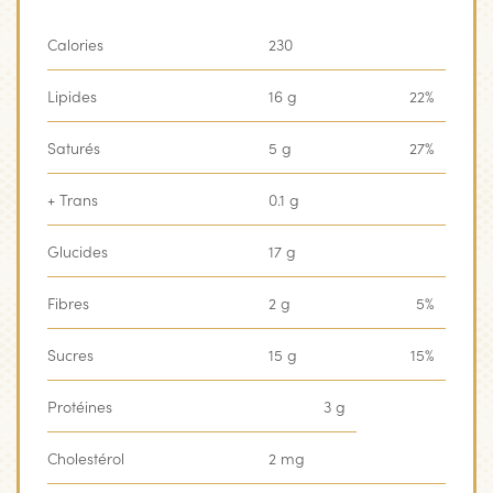
Calories
230
‏‏‎ ‎
Lipides
16 g
22%
Saturés
5 g
27%
+ Trans
0.1 g
‏‏‎ ‎
Glucides
17 g
‏‏‎ ‎
Fibres
2 g
5%
Sucres
15 g
15%
Protéines
3 g
‏‏‎ ‎
Cholestérol
2 mg