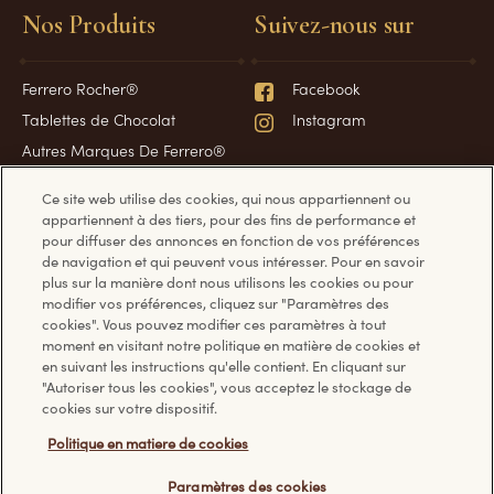
Nos Produits
Suivez-nous sur
Ferrero Rocher®
Facebook
Tablettes de Chocolat
Instagram
Autres Marques De Ferrero®
Spécialités de Des Fêtes
Ce site web utilise des cookies, qui nous appartiennent ou
Spécialités de Pâques
appartiennent à des tiers, pour des fins de performance et
pour diffuser des annonces en fonction de vos préférences
de navigation et qui peuvent vous intéresser. Pour en savoir
plus sur la manière dont nous utilisons les cookies ou pour
Des questions ?
Informations
modifier vos préférences, cliquez sur "Paramètres des
cookies". Vous pouvez modifier ces paramètres à tout
moment en visitant notre politique en matière de cookies et
Foire aux questions
Politique en matière de
en suivant les instructions qu'elle contient. En cliquant sur
"Autoriser tous les cookies", vous acceptez le stockage de
Nous contacter
témoins
cookies sur votre dispositif.
Politique de confidentialité
Politique en matiere de cookies
Conditions d’utilisation
Paramètres des cookies