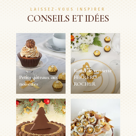
LAISSEZ-VOUS INSPIRER
CONSEILS ET IDÉES
Rond de serviette
Petits gâteaux aux
FERRERO
noisettes
ROCHER
Petits gâteaux aux
Rond de serviette
noisettes
FERRERO
ROCHER
12
45 min
Facile
Personnes
5 min
1 Personne
Facile