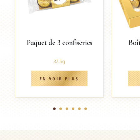
Paquet de 3 confiseries
Boî
37.5g
EN VOIR PLUS
1
2
3
4
5
6