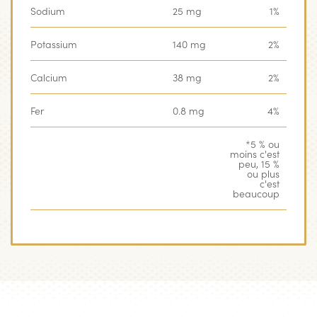
Sodium
25 mg
1%
Potassium
140 mg
2%
Calcium
38 mg
2%
Fer
0.8 mg
4%
*5 % ou
moins c'est
peu, 15 %
‏‏‎ ‎
ou plus
c'est
beaucoup