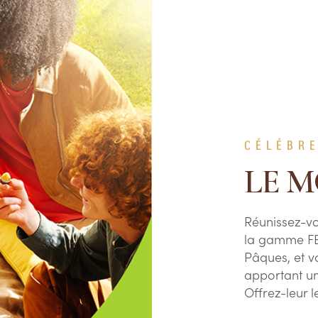
CÉLÉBR
LE 
Réunissez-vo
la gamme FE
Pâques, et v
apportant u
Offrez-leur le