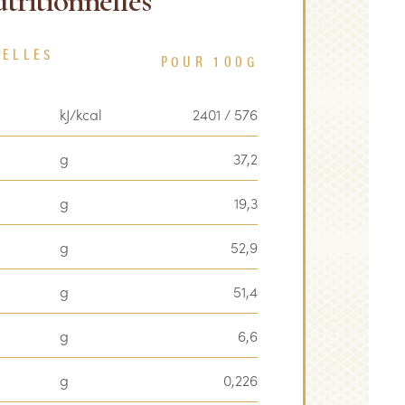
tritionnelles
NELLES
POUR 100G
kJ/kcal
2401 / 576
g
37,2
g
19,3
g
52,9
g
51,4
g
6,6
g
0,226