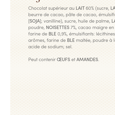
Chocolat supérieur au
LAIT
60% (sucre,
LA
beurre de cacao, pâte de cacao, émulsifia
[
SOJA
]; vanilline), sucre, huile de palme,
L
poudre,
NOISETTES
7%, cacao maigre en 
farine de
BLE
0,9%, émulsifiants: lécithines
arômes, farine de
BLE
maltée, poudre à 
acide de sodium; sel.
Peut contenir
ŒUFS
et
AMANDES
.