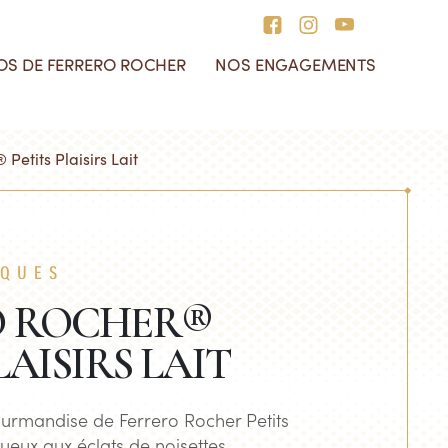
OS DE FERRERO ROCHER
NOS ENGAGEMENTS
lection Noël 2025
ecettes
Histoire de Ferrero Rocher
s ingrédients et les
Petits Plaisirs Lait
laces
mballages
s ingrédients
s boites eco-concues
ÂQUES
O ROCHER®
LAISIRS LAIT
ourmandise de Ferrero Rocher Petits
tueux aux éclats de noisettes