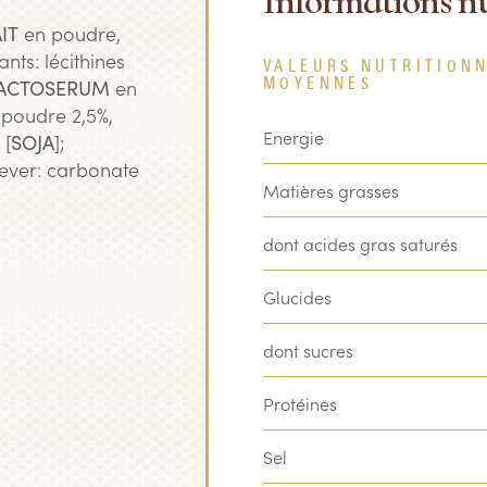
Informations nu
IT
en poudre,
nts: lécithines
VALEURS NUTRITION
ACTOSERUM
en
MOYENNES
poudre 2,5%,
Energie
 [
SOJA
];
lever: carbonate
Matières grasses
dont acides gras saturés
Glucides
dont sucres
Protéines
Sel