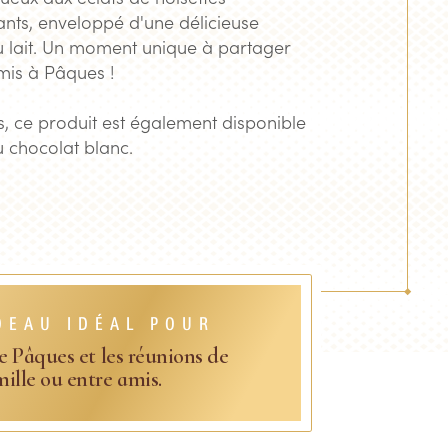
lants, enveloppé d'une délicieuse
 lait. Un moment unique à partager
amis à
Pâques !
rs, ce produit est également disponible
u chocolat blanc.
DEAU IDÉAL POUR
de Pâques et les réunions de
mille ou entre amis.