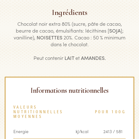
Ingrédients
Chocolat noir extra 80% (sucre, pâte de cacao,
beurre de cacao, émulsifiants: lécithines [
SOJA
];
vanilline),
NOISETTES
20%. Cacao : 50 % minimum
dans le chocolat.
Peut contenir
LAIT
et
AMANDES.
Informations nutritionnelles
VALEURS
NUTRITIONNELLES
POUR 100G
MOYENNES
Energie
kJ/kcal
2413 / 581