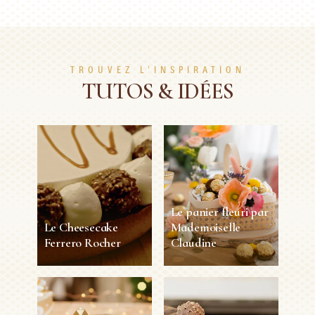
TROUVEZ L'INSPIRATION
TUTOS & IDÉES
Le panier fleuri par
Le Cheesecake
Mademoiselle
Ferrero Rocher
Claudine
Le Cheesecake
Le panier fleuri par
Ferrero Rocher
Mademoiselle
Claudine