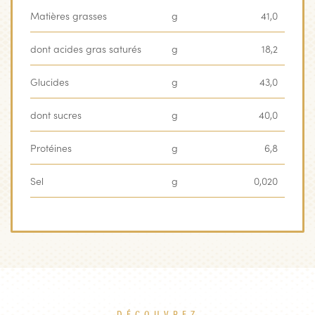
Matières grasses
g
41,0
dont acides gras saturés
g
18,2
Glucides
g
43,0
dont sucres
g
40,0
Protéines
g
6,8
Sel
g
0,020
DÉCOUVREZ