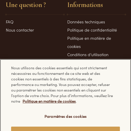
Une question ?
Informations
FAQ
Données techniques
Nous contacter
Politique de confidentialité
Politique en matière de
cookies
Conditions d’utilisation
Politique sécurité
Nous utilisons des cookies essentiels qui sont strictement
nécessaires au fonctionnement de ce site web et des
cookies non essentiels à des fins statistiques, de
performance ou marketing. Vous pouvez accepter, refuser
ou paramétrer les cookies non essentiels en cliquant sur
Découvrez les autres sites Ferrero :
l’option de votre choix. Pour plus d’informations, veuillez lire
notre
Politique en matière de cookies
.
Paramètres des cookies
© Ferrero 2026. Tous droits réservés.