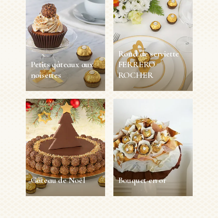
Rond de serviette
Petits gâteaux aux
FERRERO
noisettes
ROCHER
Petits gâteaux aux
Rond de serviette
noisettes
FERRERO
ROCHER
12
45 min
Facile
Personnes
5 min
1 Personne
Facile
EN VOIR PLUS
EN VOIR PLUS
Gâteau de Noël
Bouquet en or
Gâteau de Noël
Bouquet en or