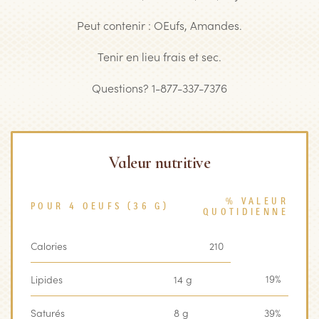
Peut contenir : OEufs, Amandes.
Tenir en lieu frais et sec.
Questions? 1-877-337-7376
Valeur nutritive
% VALEUR
POUR 4 OEUFS (36 G)
QUOTIDIENNE
Calories
210
19%
Lipides
14 g
Saturés
8 g
39%