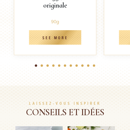
originale
90g
SEE MORE
1
2
3
4
5
6
7
8
9
10
11
LAISSEZ-VOUS INSPIRER
CONSEILS ET IDÉES