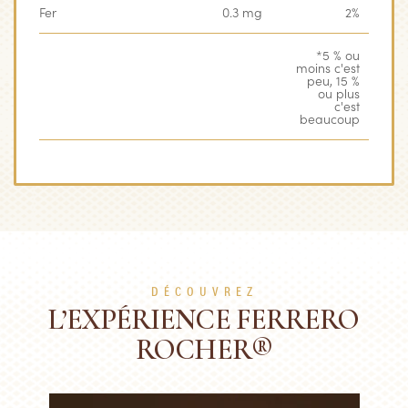
Fer
0.3 mg
2%
*5 % ou
moins c'est
peu, 15 %
ou plus
c'est
beaucoup
DÉCOUVREZ
L’EXPÉRIENCE FERRERO
ROCHER®