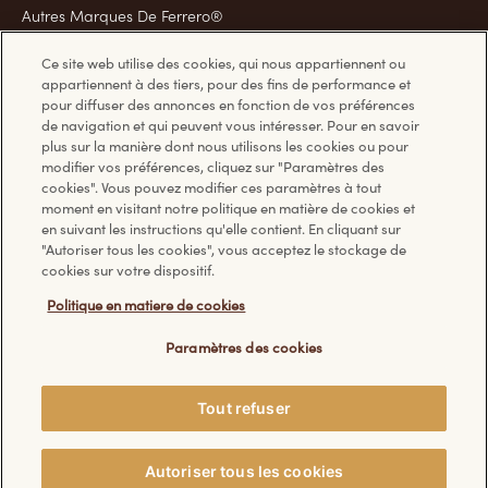
Autres Marques De Ferrero®
Spécialités de Des Fêtes
Ce site web utilise des cookies, qui nous appartiennent ou
Spécialités de Pâques
appartiennent à des tiers, pour des fins de performance et
pour diffuser des annonces en fonction de vos préférences
de navigation et qui peuvent vous intéresser. Pour en savoir
plus sur la manière dont nous utilisons les cookies ou pour
Des questions ?
Informations
modifier vos préférences, cliquez sur "Paramètres des
cookies". Vous pouvez modifier ces paramètres à tout
moment en visitant notre politique en matière de cookies et
Foire aux questions
Politique en matière de
en suivant les instructions qu'elle contient. En cliquant sur
"Autoriser tous les cookies", vous acceptez le stockage de
Nous contacter
témoins
cookies sur votre dispositif.
Politique de confidentialité
Politique en matiere de cookies
Conditions d’utilisation
Paramètres des cookies
Tout refuser
© Ferrero, 2026. Tous droits réservés.
Autoriser tous les cookies