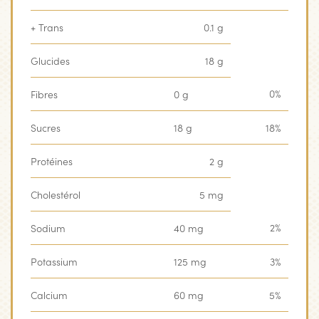
+ Trans
0.1 g
Glucides
18 g
0%
Fibres
0 g
Sucres
18 g
18%
Protéines
2 g
Cholestérol
5 mg
2%
Sodium
40 mg
Potassium
125 mg
3%
Calcium
60 mg
5%