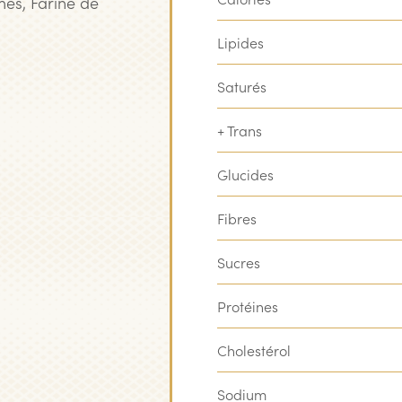
mes, Farine de
Lipides
Saturés
+ Trans
Glucides
Fibres
Sucres
Protéines
Cholestérol
Sodium