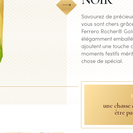
Next
Savourez de précieu
vous sont chers grâc
Ferrero Rocher® Gold
élégamment emballés
ajoutent une touche 
moments festifs méri
chose de spécial.
une chasse 
être pa