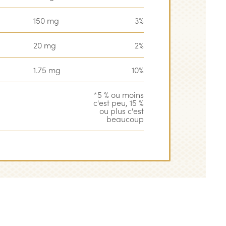
150 mg
3%
20 mg
2%
1.75 mg
10%
*5 % ou moins
c'est peu, 15 %
ou plus c'est
beaucoup