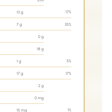
17%
13 g
7 g
35%
0 g
18 g
5%
1 g
17 g
17%
2 g
0 mg
1%
15 mg