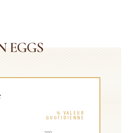
N EGGS
e
% VALEUR
)
QUOTIDIENNE
200