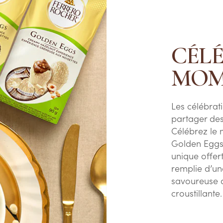
CÉLÉ
MOM
Les célébrat
partager de
Célébrez le
Golden Eggs 
unique offert
remplie d’un
savoureuse a
croustillante.