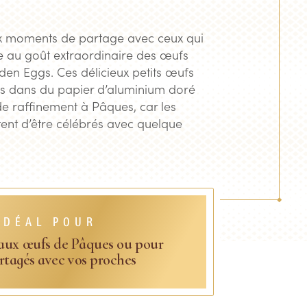
x moments de partage avec ceux qui
e au goût extraordinaire des œufs
en Eggs. Ces délicieux petits œufs
 dans du papier d’aluminium doré
de raffinement à Pâques, car les
tent d’être célébrés avec quelque
IDÉAL POUR
aux œufs de Pâques ou pour
rtagés avec vos proches