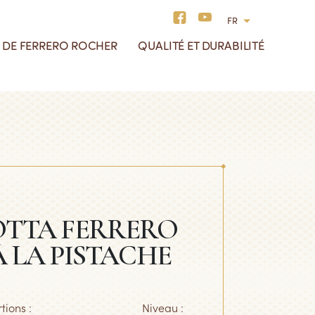
FR
 DE FERRERO ROCHER
QUALITÉ ET DURABILITÉ
blettes de chocolat
ouvel An
histoire de Ferrero Rocher
tre Responsabilité
âques
ciale
écorations
otre approvisionnement
esponsable
tre Cacao
OTTA FERRERO
tre Noisette
 LA PISTACHE
tions :
Niveau :