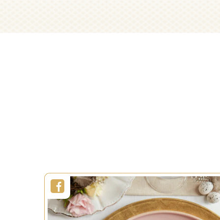
Marques-places
Light
Décoration
Réutiliser
Durée :
Durée :
30min
Niveau :
Facile
Portions :
Niveau :
EN SAVOIR PLUS
E