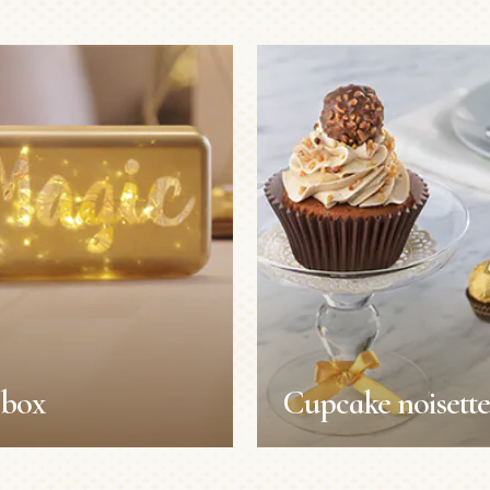
 box
Cupcake noisett