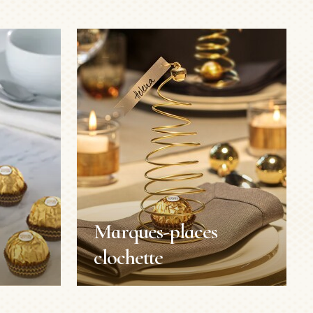
Marques-places
e
clochette