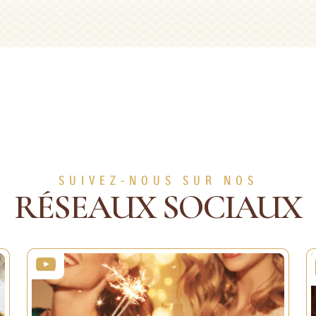
 box
Cupcake noisett
 la boîte
Recettes
Durée :
30min
45min
Portions :
1 person
12 person
Facile
Niveau :
Facile
SUIVEZ-NOUS SUR NOS
N SAVOIR PLUS
EN SAVOIR PL
RÉSEAUX SOCIAUX