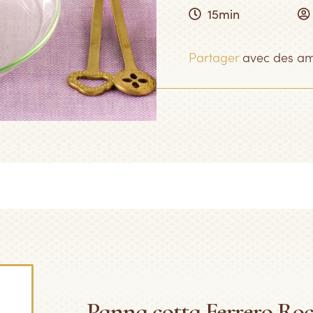
15min
Partager
avec des am
Panna cotta Ferrero Roch