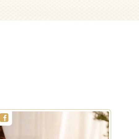
e
Marques-places
clochette
Décoration
nes
Durée :
15min
Niveau :
Moyen
US
EN SAVOIR PLUS